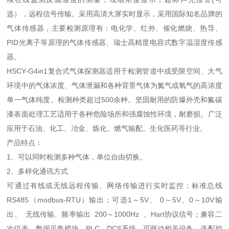
选），远程信号传输。采用高清大屏实时显示，采用国际知名品牌的
气体传感器，主要检测原理有：电化学、红外、催化燃烧、热导、
PID光离子等原理的气体传感器、瑞士高精度电容式数字温湿度传感
器。
HSCY-G4in1
复合式气体探测器适用于检测管道中或受限空间、大气
环境中的气体浓度、气体泄漏和各种背景气体为氮气或氧气的高浓度
单一气体纯度。检测种类超过
500余种。坚固耐用的防爆外壳和氟碳
漆表面处理工艺适用于各种危险场所和强腐蚀性环境，耐磨损。广泛
应用于石油、化工、冶金、炼化、燃气输配、生化医药等行业。
产品特点：
1、可以同时检测多种气体，单位自由切换。
2、多样化通讯方式
可通过有线或无线远程传输、网络传输进行实时监控；标准总线
RS485（modbus-RTU）输出；可选1～5V、 0～5V、0～10V输
出、 无线传输、频率输出 200～1000Hz 、Hart协议信号；兼容二
次仪表、数据采集模块、PLC、DCS系统，可驱动相关设备。选配控