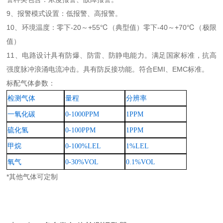
9、报警模式设置：低报警、高报警。
10、
环境温度：零下
-20～+55℃（典型值）零下-40～+70℃（极限
值）
11、
电路设计具有防爆、防雷、防静电能力。满足国家标准，抗高
强度脉冲浪涌电流冲击。具有防反接功能。符合
EMI、EMC标准。
标配气体
参数：
检测气体
量程
分辨率
一氧化碳
0-1000PPM
1PPM
硫化氢
0-100PPM
1PPM
甲烷
0-100%LEL
1%LEL
氧气
0-30%VOL
0.1%VOL
*其他气体可定制