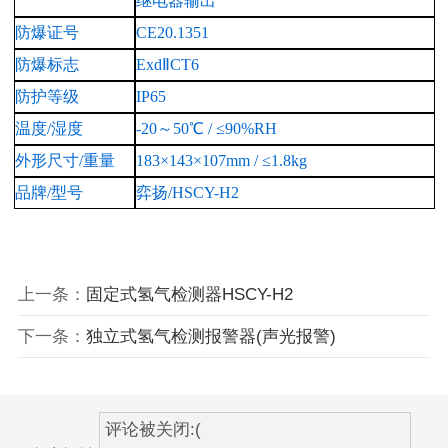
继电器输出
防爆证号
CE20.1351
防爆标志
ExdⅡCT6
防护等级
IP65
温度/湿度
-20～50℃ / ≤90%RH
外形尺寸
/重量
183×143×107mm / ≤1.8kg
品牌/型号
弈扬/
HSCY-H2
上一条：
固定式氢气检测器HSCY-H2
下一条：
独立式氢气检测报警器(声光报警)