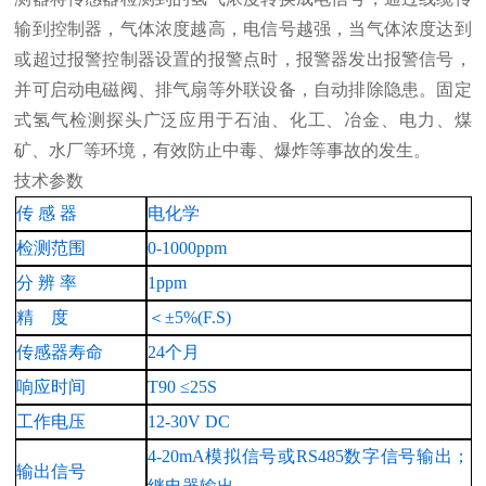
输到控制器，气体浓度越高，电信号越强，当气体浓度达到
或超过报警控制器设置的报警点时，报警器发出报警信号，
并可启动电磁阀、排气扇等外联设备，自动排除隐患。固定
式氢气检测探头广泛应用于石油、化工、冶金、电力、煤
矿、水厂等环境，有效防止中毒、爆炸等事故的发生。
技术参数
传
感
器
电化学
检测范围
0-1000ppm
分
辨
率
1ppm
精 度
＜±5%(F.S)
传感器寿命
24个月
响应时间
T90
≤
25
S
工作电压
12-30V
DC
4-20mA模拟信号
或
RS485数字信号
输出
；
输出信号