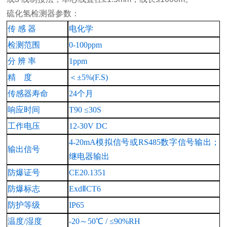
硫化氢检测器
参数：
传
感
器
电化学
检测范围
0-100ppm
分
辨
率
1ppm
精
度
＜
±5%(F.S)
传感器寿命
24个月
响应时间
T90
≤
30
S
工作电压
12-30V
DC
4-20mA模拟信号
或
RS485数字信号
输出；
输出信号
继电器输出
防爆证号
CE20.1351
防爆标志
ExdⅡCT6
防护等级
IP65
温度
/湿度
-20～50℃ / ≤90%RH