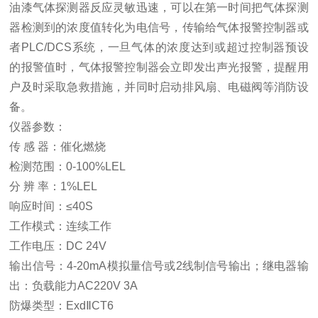
油漆气体探测器反应灵敏迅速，可以在第一时间把气体
探测
器检测到的浓度值转化为电信号，传输给气体报警控制器或
者
PLC/DCS系统，一旦气体的浓度达到或超过控制器预设
的报警值时，气体报警控制器会立即发出声光报警，提醒用
户及时采取急救措施，并同时启动排风扇、电磁阀等消防设
备。
仪器
参数：
传 感 器：催化燃烧
检测范围：0-100%LEL
分 辨 率：1%LEL
响应时间：
≤40S
工作模式：连续工作
工作电压：
DC 24V
输出信号：
4-20mA模拟量信号
或
2线制信号
输出；继电器输
出：负载能力
AC220V 3A
防爆类型：
ExdⅡCT6